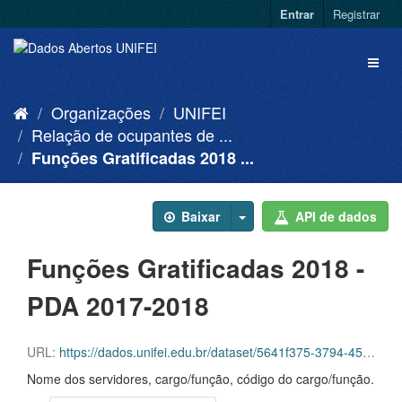
Entrar
Registrar
Organizações
UNIFEI
Relação de ocupantes de ...
Funções Gratificadas 2018 ...
Baixar
API de dados
Funções Gratificadas 2018 -
PDA 2017-2018
URL:
https://dados.unifei.edu.br/dataset/5641f375-3794-45a4-bc89-02fd67ab9ae9/resource/cf9edfd8-9182-476c-a0a1-d675c4e175d1/download/funcoes-gratificadas-2018-pda-2017-2018.csv
Nome dos servidores, cargo/função, código do cargo/função.