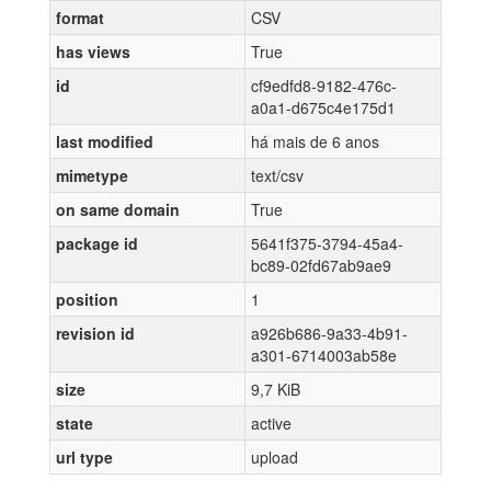
format
CSV
has views
True
id
cf9edfd8-9182-476c-
a0a1-d675c4e175d1
last modified
há mais de 6 anos
mimetype
text/csv
on same domain
True
package id
5641f375-3794-45a4-
bc89-02fd67ab9ae9
position
1
revision id
a926b686-9a33-4b91-
a301-6714003ab58e
size
9,7 KiB
state
active
url type
upload