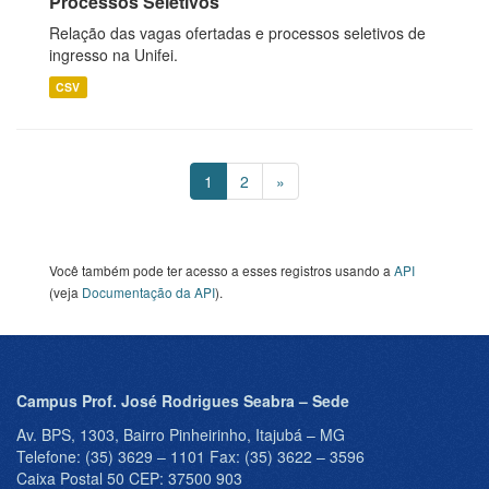
Processos Seletivos
Relação das vagas ofertadas e processos seletivos de
ingresso na Unifei.
CSV
1
2
»
Você também pode ter acesso a esses registros usando a
API
(veja
Documentação da API
).
Campus Prof. José Rodrigues Seabra – Sede
Av. BPS, 1303, Bairro Pinheirinho, Itajubá – MG
Telefone: (35) 3629 – 1101 Fax: (35) 3622 – 3596
Caixa Postal 50 CEP: 37500 903