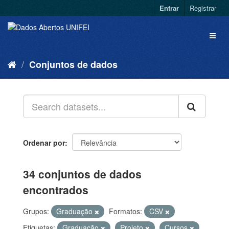
Entrar
Registrar
Conjuntos de dados
Ordenar por
34 conjuntos de dados
encontrados
Grupos:
Graduação
Formatos:
CSV
Etiquetas:
Graduação
Projeto
Cursos