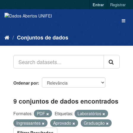
Entrar
Registrar
Conjuntos de dados
Ordenar por
9 conjuntos de dados encontrados
Formatos:
PDF
Etiquetas:
Laboratórios
Ingressantes
Aprovado
Graduação
Filtrar Resultados