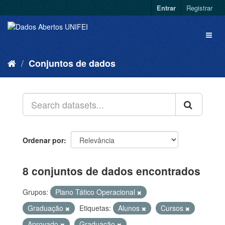
Entrar
Registrar
Conjuntos de dados
Ordenar por
8 conjuntos de dados encontrados
Grupos:
Plano Tático Operacional
Graduação
Etiquetas:
Alunos
Cursos
Aprovado
Graduação