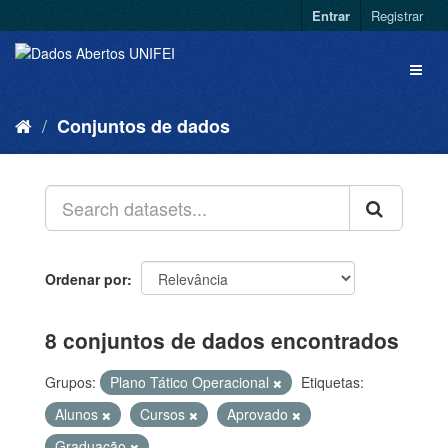
Entrar
Registrar
Conjuntos de dados
Ordenar por
8 conjuntos de dados encontrados
Grupos:
Plano Tático Operacional
Etiquetas:
Alunos
Cursos
Aprovado
Graduação