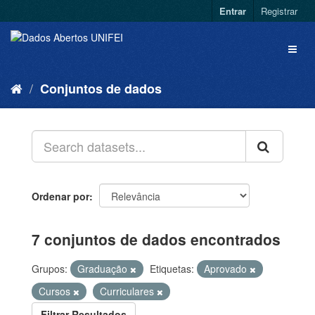
Entrar
Registrar
Conjuntos de dados
Ordenar por
7 conjuntos de dados encontrados
Grupos:
Graduação
Etiquetas:
Aprovado
Cursos
Curriculares
Filtrar Resultados