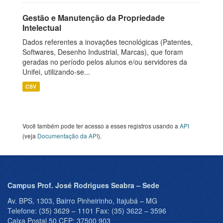
Gestão e Manutenção da Propriedade
Intelectual
Dados referentes a inovações tecnológicas (Patentes,
Softwares, Desenho Industrial, Marcas), que foram
geradas no período pelos alunos e/ou servidores da
Unifei, utilizando-se...
CSV
Você também pode ter acesso a esses registros usando a
API
(veja
Documentação da API
).
Campus Prof. José Rodrigues Seabra – Sede
Av. BPS, 1303, Bairro Pinheirinho, Itajubá – MG
Telefone: (35) 3629 – 1101 Fax: (35) 3622 – 3596
Caixa Postal 50 CEP: 37500 903