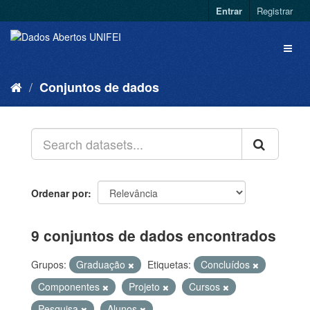
Entrar
Registrar
Conjuntos de dados
Ordenar por
9 conjuntos de dados encontrados
Grupos:
Graduação
Etiquetas:
Concluídos
Componentes
Projeto
Cursos
Pesquisa
Alunos