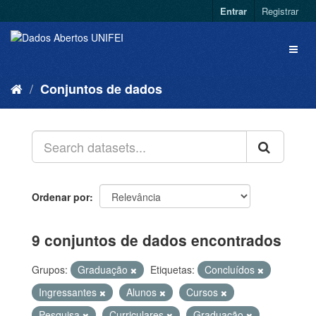
Entrar
Registrar
Conjuntos de dados
Ordenar por
9 conjuntos de dados encontrados
Grupos:
Graduação
Etiquetas:
Concluídos
Ingressantes
Alunos
Cursos
Pesquisa
Curriculares
Graduação