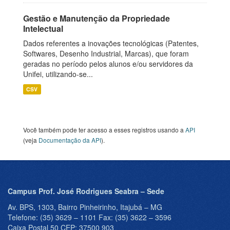
Gestão e Manutenção da Propriedade
Intelectual
Dados referentes a inovações tecnológicas (Patentes,
Softwares, Desenho Industrial, Marcas), que foram
geradas no período pelos alunos e/ou servidores da
Unifei, utilizando-se...
CSV
Você também pode ter acesso a esses registros usando a
API
(veja
Documentação da API
).
Campus Prof. José Rodrigues Seabra – Sede
Av. BPS, 1303, Bairro Pinheirinho, Itajubá – MG
Telefone: (35) 3629 – 1101 Fax: (35) 3622 – 3596
Caixa Postal 50 CEP: 37500 903