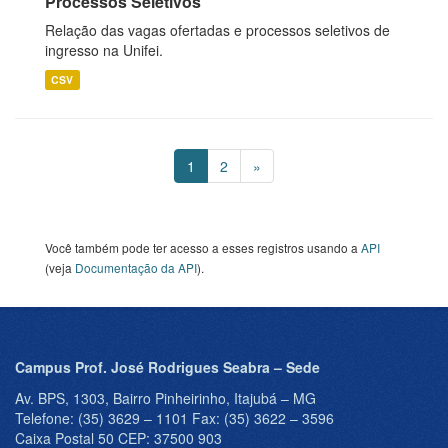
Processos Seletivos
Relação das vagas ofertadas e processos seletivos de
ingresso na Unifei.
CSV
1
2
»
Você também pode ter acesso a esses registros usando a
API
(veja
Documentação da API
).
Campus Prof. José Rodrigues Seabra – Sede
Av. BPS, 1303, Bairro Pinheirinho, Itajubá – MG
Telefone: (35) 3629 – 1101 Fax: (35) 3622 – 3596
Caixa Postal 50 CEP: 37500 903