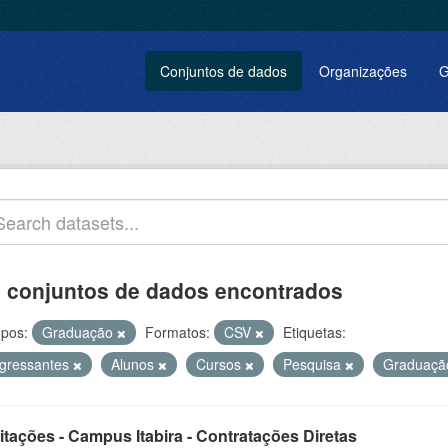
Conjuntos de dados
Organizações
G
 conjuntos de dados encontrados
pos:
Graduação
Formatos:
CSV
Etiquetas:
ngressantes
Alunos
Cursos
Pesquisa
Graduaç
itações - Campus Itabira - Contratações Diretas