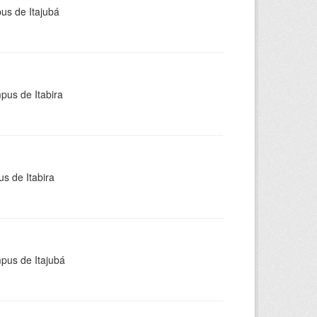
pus de Itajubá
pus de Itabira
s de Itabira
mpus de Itajubá