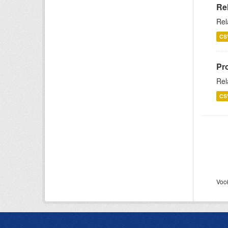
Re
Rel
CS
Pr
Rel
CS
Voc