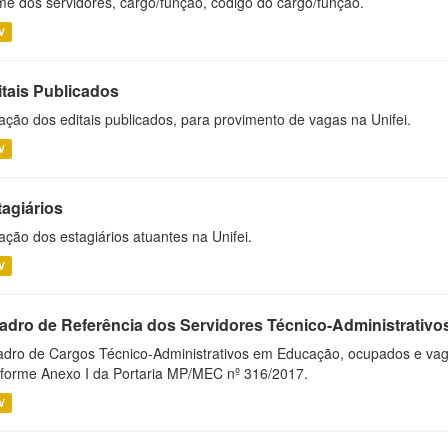
e dos servidores, cargo/função, código do cargo/função.
V
itais Publicados
ação dos editais publicados, para provimento de vagas na Unifei.
V
tagiários
ação dos estagiários atuantes na Unifei.
V
adro de Referência dos Servidores Técnico-Administrati
dro de Cargos Técnico-Administrativos em Educação, ocupados e vagos 
forme Anexo I da Portaria MP/MEC nº 316/2017.
V