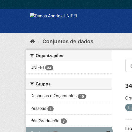
Conjuntos de dados
Organizações
UNIFEI
34
Grupos
34
Despesas e Orçamentos
10
Gru
I
Pessoas
7
Pós Graduação
7
Lic