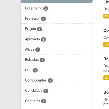
Li
Orçamento
2
Rel
CS
Professor
2
Projeto
2
Co
Con
Aprovado
1
CS
Ativos
1
Re
Bolsistas
1
Rel
BPE
1
da 
CS
Componentes
1
Concluídos
1
Bol
Rel
Contratos
1
pro