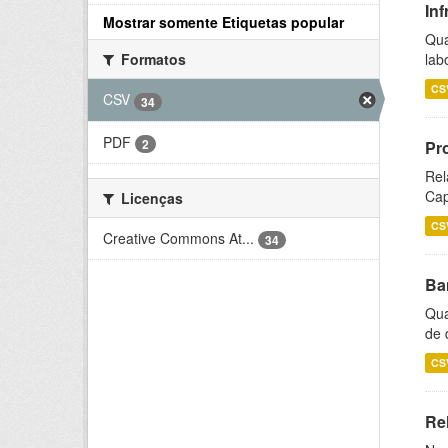
Inf
Mostrar somente Etiquetas popular
Qua
lab
Formatos
CS
CSV
34
PDF
2
Pr
Rel
Cap
Licenças
CS
Creative Commons At...
34
Ba
Qua
de 
CS
Rel