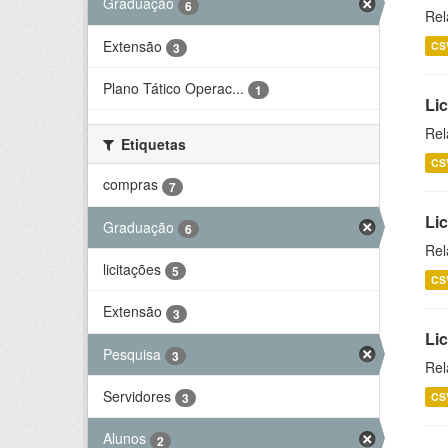
Graduação
6
Rel
Extensão
CS
3
Plano Tático Operac...
1
Lic
Rel
Etiquetas
CS
compras
7
Lic
Graduação
6
Rel
licitações
5
CS
Extensão
3
Li
Pesquisa
3
Rel
Servidores
CS
3
Alunos
2