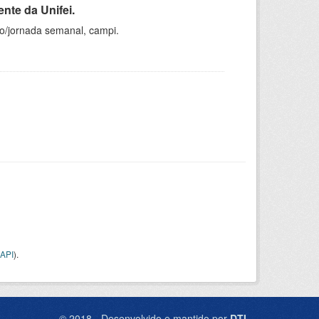
nte da Unifei.
ho/jornada semanal, campi.
API
).
© 2018 - Desenvolvido e mantido por
DTI