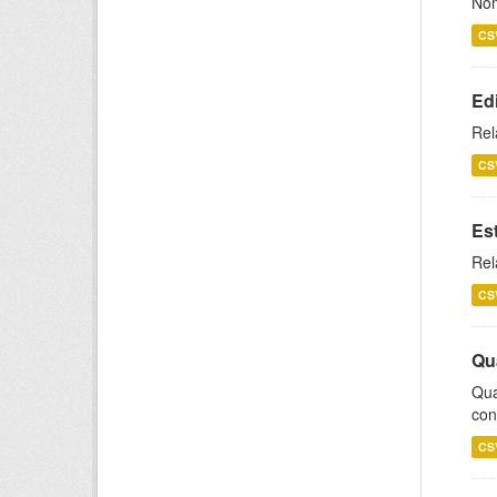
Nom
CS
Ed
Rel
CS
Es
Rel
CS
Qu
Qua
con
CS