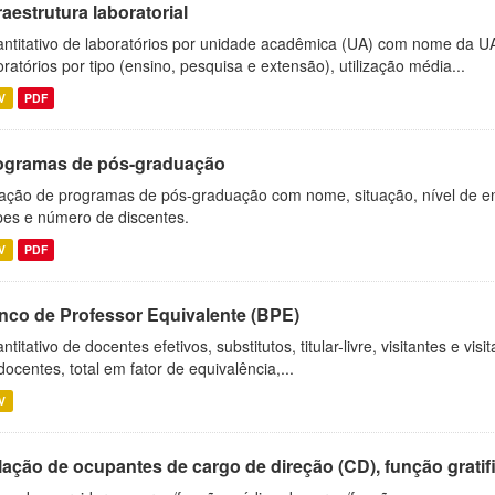
raestrutura laboratorial
ntitativo de laboratórios por unidade acadêmica (UA) com nome da U
oratórios por tipo (ensino, pesquisa e extensão), utilização média...
V
PDF
ogramas de pós-graduação
ação de programas de pós-graduação com nome, situação, nível de ens
es e número de discentes.
V
PDF
nco de Professor Equivalente (BPE)
ntitativo de docentes efetivos, substitutos, titular-livre, visitantes e vi
docentes, total em fator de equivalência,...
V
ação de ocupantes de cargo de direção (CD), função gratifi