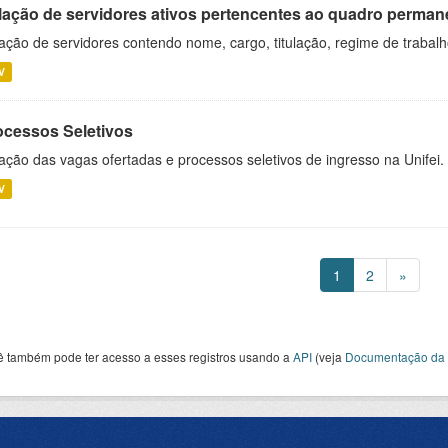
lação de servidores ativos pertencentes ao quadro permane
ação de servidores contendo nome, cargo, titulação, regime de trabal
V
ocessos Seletivos
ação das vagas ofertadas e processos seletivos de ingresso na Unifei.
V
1
2
»
ê também pode ter acesso a esses registros usando a
API
(veja
Documentação da 