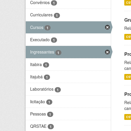
Convênios
CS
1
Curriculares
1
Gr
Cursos
1
Rel
CS
Executado
1
Ingressantes
1
Pr
Rel
Itabira
1
cam
Itajubá
CS
1
Laboratórios
1
Pr
licitação
1
Rel
cam
Pessoas
1
CS
QRSTAE
1