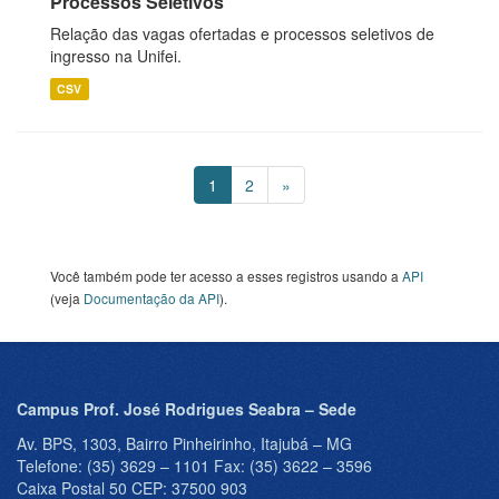
Processos Seletivos
Relação das vagas ofertadas e processos seletivos de
ingresso na Unifei.
CSV
1
2
»
Você também pode ter acesso a esses registros usando a
API
(veja
Documentação da API
).
Campus Prof. José Rodrigues Seabra – Sede
Av. BPS, 1303, Bairro Pinheirinho, Itajubá – MG
Telefone: (35) 3629 – 1101 Fax: (35) 3622 – 3596
Caixa Postal 50 CEP: 37500 903