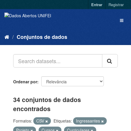
Entrar
Registrar
Conjuntos de dados
Ordenar por
34 conjuntos de dados
encontrados
Formatos:
CSV
Etiquetas:
Ingressantes
Projeto
Cursos
Curriculares