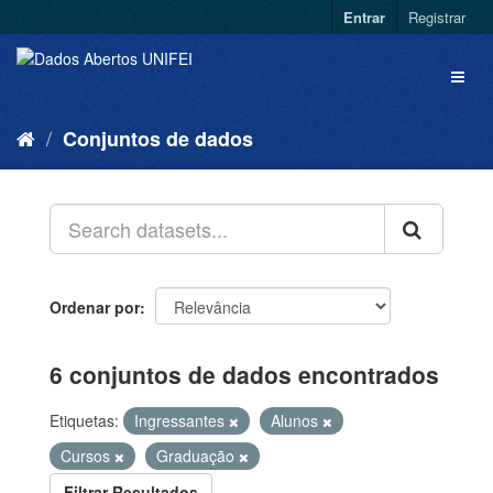
Entrar
Registrar
Conjuntos de dados
Ordenar por
6 conjuntos de dados encontrados
Etiquetas:
Ingressantes
Alunos
Cursos
Graduação
Filtrar Resultados