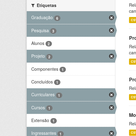
Rel
Etiquetas
cam
Graduação
6
CS
Pesquisa
3
Pr
Alunos
2
Rel
cam
Projeto
2
CS
Componentes
1
Pr
Concluídos
1
Rel
Curriculares
1
CS
Cursos
1
Mo
Extensão
1
Rel
Ingressantes
CS
1