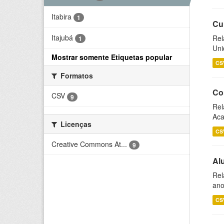
Itabira
1
Cu
Itajubá
Rel
1
Uni
Mostrar somente Etiquetas popular
CS
Formatos
Co
CSV
9
Rel
Aca
Licenças
CS
Creative Commons At...
9
Al
Rel
ano
CS