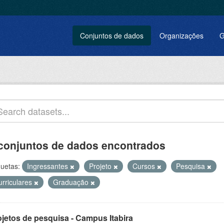
Conjuntos de dados
Organizações
G
conjuntos de dados encontrados
quetas:
Ingressantes
Projeto
Cursos
Pesquisa
urriculares
Graduação
ojetos de pesquisa - Campus Itabira