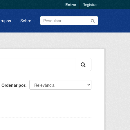
Entrar
Registrar
rupos
Sobre
Ordenar por