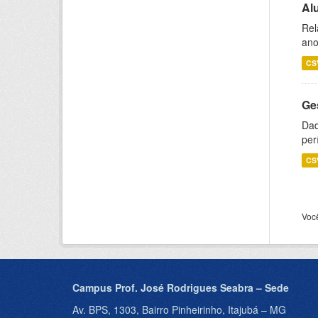
Al
Rel
ano
CS
Ge
Dad
per
CS
Voc
Campus Prof. José Rodrigues Seabra – Sede
Av. BPS, 1303, Bairro Pinheirinho, Itajubá – MG