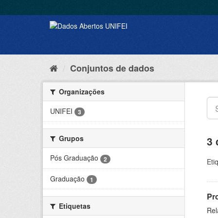
Conjuntos de dados
Organizações
UNIFEI
3
Grupos
3 
Pós Graduação
2
Eti
Graduação
1
Pr
Etiquetas
Rel