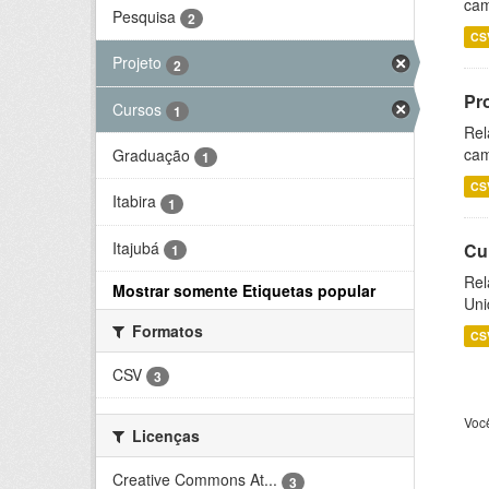
cam
Pesquisa
2
CS
Projeto
2
Pr
Cursos
1
Rel
cam
Graduação
1
CS
Itabira
1
Itajubá
Cu
1
Rel
Mostrar somente Etiquetas popular
Uni
Formatos
CS
CSV
3
Voc
Licenças
Creative Commons At...
3