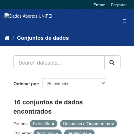
Entrar
Registrar
Conjuntos de dados
Ordenar por
16 conjuntos de dados
encontrados
Grupos:
Extensão
Despesas e Orçamentos
Etiquetas:
Aprovado
Servidores