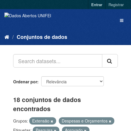
Entrar
Registrar
Conjuntos de dados
Ordenar por
18 conjuntos de dados
encontrados
Grupos:
Extensão
Despesas e Orçamentos
Etiquetas:
Pesquisa
Aprovado