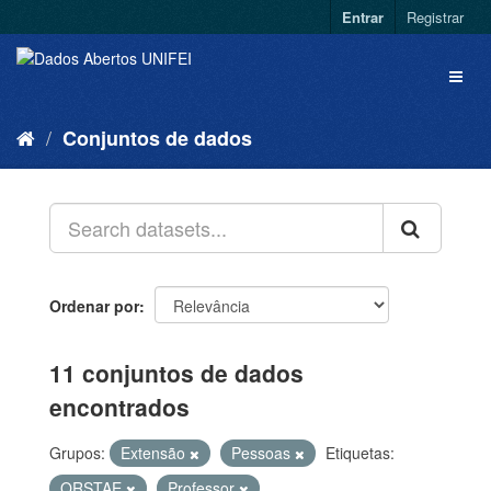
Entrar
Registrar
Conjuntos de dados
Ordenar por
11 conjuntos de dados
encontrados
Grupos:
Extensão
Pessoas
Etiquetas:
QRSTAE
Professor