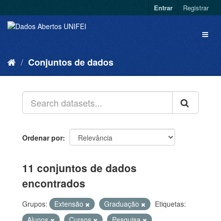
Entrar
Registrar
Conjuntos de dados
Ordenar por
11 conjuntos de dados
encontrados
Grupos:
Extensão
Graduação
Etiquetas:
Alunos
Cursos
Pesquisa