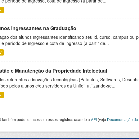
 e período de ingresso, cota de ingresso (a partir de...
V
unos Ingressantes na Graduação
ação dos alunos ingressantes identificando seu id, curso, campus ou p
 e período de ingresso e cota de ingresso (a partir de...
V
stão e Manutenção da Propriedade Intelectual
os referentes a inovações tecnológicas (Patentes, Softwares, Desenho
íodo pelos alunos e/ou servidores da Unifei, utilizando-se...
V
ê também pode ter acesso a esses registros usando a
API
(veja
Documentação da 