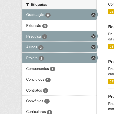
Con
Etiquetas
CS
Graduação
6
Extensão
3
Re
Rel
Pesquisa
3
da 
Alunos
CS
2
Projeto
2
Pr
Componentes
Rel
1
cam
Concluídos
1
CS
Contratos
1
Pr
Convênios
1
Rel
cam
Curriculares
1