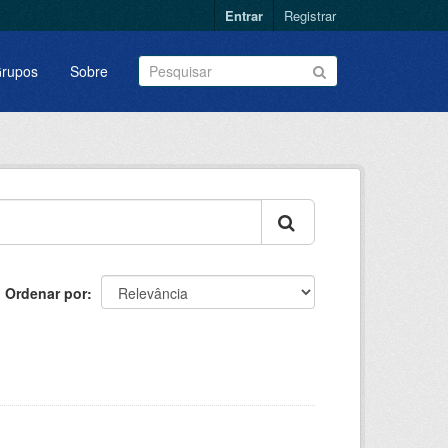
Entrar
Registrar
rupos
Sobre
Ordenar por