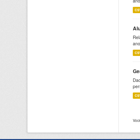
ano
CS
Al
Rel
ano
CS
Ge
Dad
per
CS
Voc