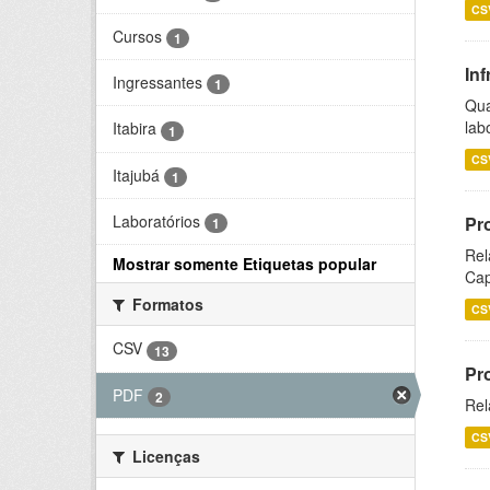
CS
Cursos
1
Inf
Ingressantes
1
Qua
lab
Itabira
1
CS
Itajubá
1
Laboratórios
Pr
1
Rel
Mostrar somente Etiquetas popular
Cap
Formatos
CS
CSV
13
Pr
PDF
2
Rel
CS
Licenças