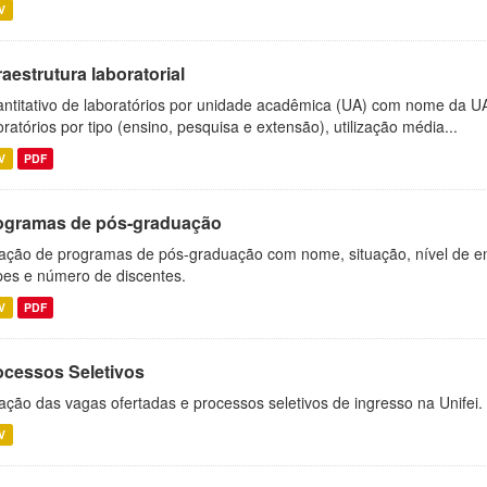
V
raestrutura laboratorial
ntitativo de laboratórios por unidade acadêmica (UA) com nome da U
oratórios por tipo (ensino, pesquisa e extensão), utilização média...
V
PDF
ogramas de pós-graduação
ação de programas de pós-graduação com nome, situação, nível de ens
es e número de discentes.
V
PDF
ocessos Seletivos
ação das vagas ofertadas e processos seletivos de ingresso na Unifei.
V