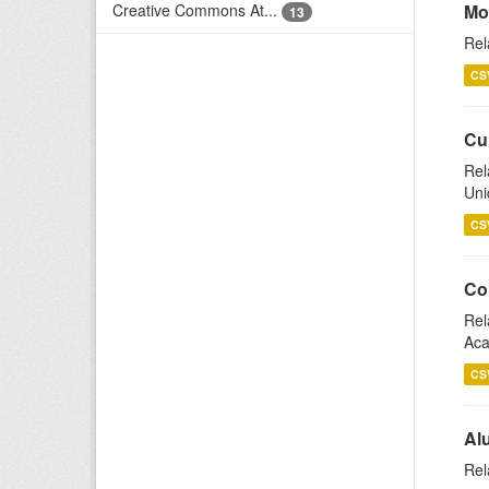
Creative Commons At...
Mo
13
Rel
CS
Cu
Rel
Uni
CS
Co
Rel
Aca
CS
Al
Rel