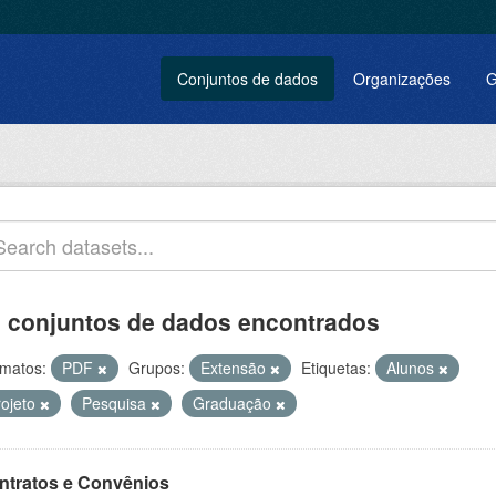
Conjuntos de dados
Organizações
G
 conjuntos de dados encontrados
matos:
PDF
Grupos:
Extensão
Etiquetas:
Alunos
rojeto
Pesquisa
Graduação
ntratos e Convênios