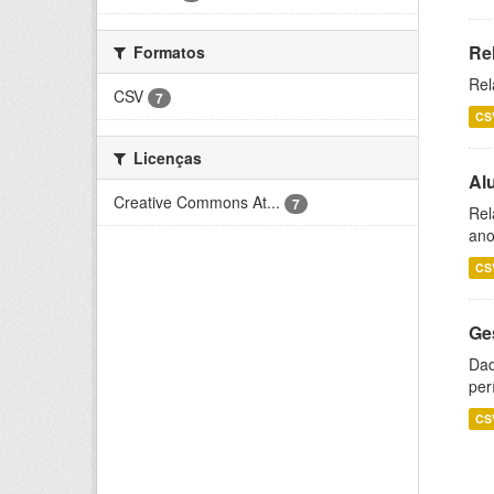
Re
Formatos
Rel
CSV
7
CS
Licenças
Al
Creative Commons At...
7
Rel
ano
CS
Ge
Dad
per
CS