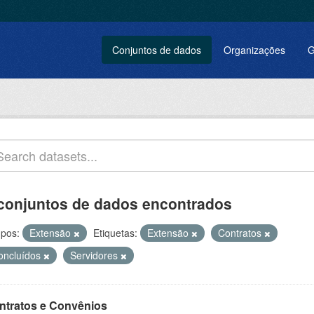
Conjuntos de dados
Organizações
G
conjuntos de dados encontrados
pos:
Extensão
Etiquetas:
Extensão
Contratos
oncluídos
Servidores
ntratos e Convênios