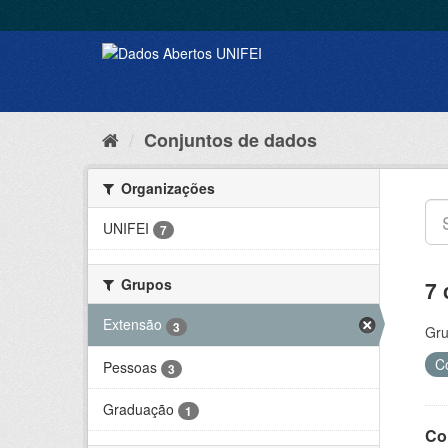
Conjuntos de dados
Organizações
UNIFEI
7
Grupos
7 
Extensão
3
Gru
C
Pessoas
3
Graduação
1
Co