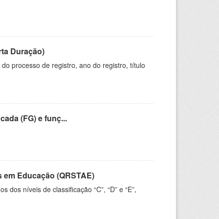
rta Duração)
o processo de registro, ano do registro, título
cada (FG) e funç...
vos em Educação (QRSTAE)
dos níveis de classificação “C”, “D” e “E”,