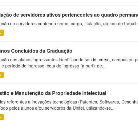
lação de servidores ativos pertencentes ao quadro permane
ação de servidores contendo nome, cargo, titulação, regime de trabal
V
unos Concluídos da Graduação
ação dos alunos ingressantes identificando seu id, curso, campus ou p
 e período de ingresso, cota de ingresso (a partir de...
V
stão e Manutenção da Propriedade Intelectual
os referentes a inovações tecnológicas (Patentes, Softwares, Desenho
íodo pelos alunos e/ou servidores da Unifei, utilizando-se...
V