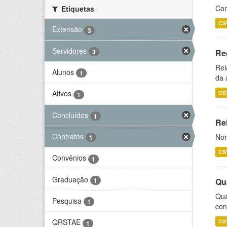
Con
Etiquetas
CS
Extensão
3
Servidores
3
Re
Rel
Alunos
1
da 
Ativos
CS
1
Concluídos
1
Rel
Contratos
Nom
1
CS
Convênios
1
Graduação
1
Qu
Qua
Pesquisa
1
con
QRSTAE
CS
1