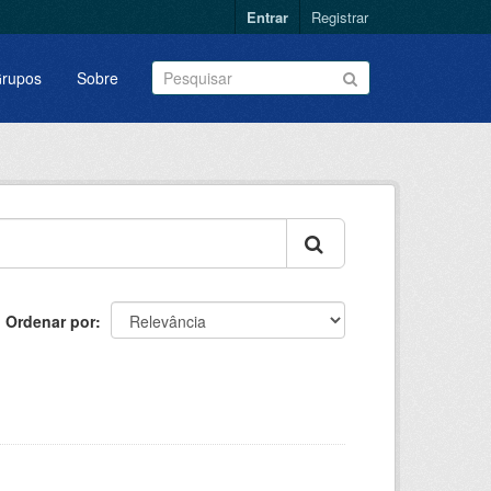
Entrar
Registrar
rupos
Sobre
Ordenar por