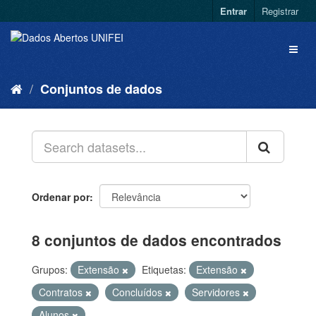
Entrar
Registrar
Conjuntos de dados
Ordenar por
8 conjuntos de dados encontrados
Grupos:
Extensão
Etiquetas:
Extensão
Contratos
Concluídos
Servidores
Alunos