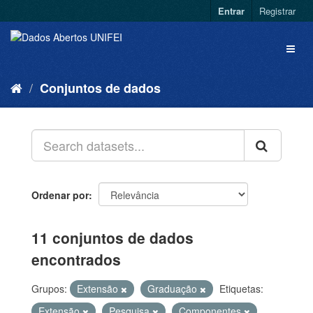
Entrar
Registrar
Conjuntos de dados
Ordenar por
11 conjuntos de dados
encontrados
Grupos:
Extensão
Graduação
Etiquetas:
Extensão
Pesquisa
Componentes