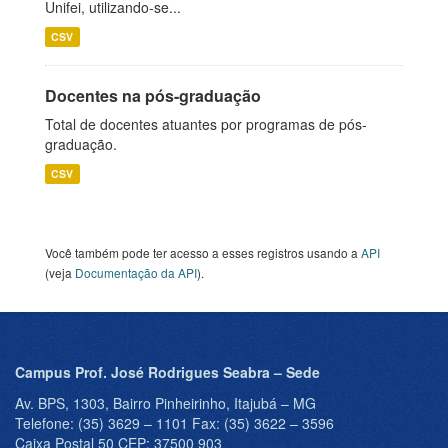
Unifei, utilizando-se...
CSV
Docentes na pós-graduação
Total de docentes atuantes por programas de pós-
graduação.
CSV
Você também pode ter acesso a esses registros usando a
API
(veja
Documentação da API
).
Campus Prof. José Rodrigues Seabra – Sede
Av. BPS, 1303, Bairro Pinheirinho, Itajubá – MG
Telefone: (35) 3629 – 1101 Fax: (35) 3622 – 3596
Caixa Postal 50 CEP: 37500 903