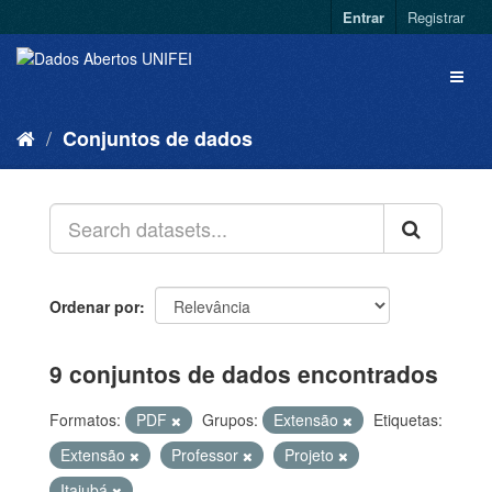
Entrar
Registrar
Conjuntos de dados
Ordenar por
9 conjuntos de dados encontrados
Formatos:
PDF
Grupos:
Extensão
Etiquetas:
Extensão
Professor
Projeto
Itajubá