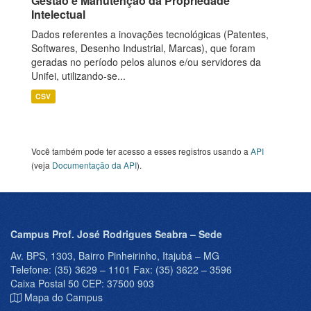
Gestão e Manutenção da Propriedade
Intelectual
Dados referentes a inovações tecnológicas (Patentes,
Softwares, Desenho Industrial, Marcas), que foram
geradas no período pelos alunos e/ou servidores da
Unifei, utilizando-se...
CSV
Você também pode ter acesso a esses registros usando a
API
(veja
Documentação da API
).
Campus Prof. José Rodrigues Seabra – Sede
Av. BPS, 1303, Bairro Pinheirinho, Itajubá – MG
Telefone: (35) 3629 – 1101 Fax: (35) 3622 – 3596
Caixa Postal 50 CEP: 37500 903
Mapa do Campus