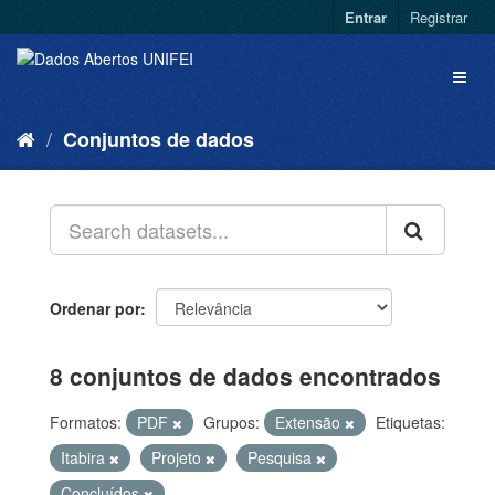
Entrar
Registrar
Conjuntos de dados
Ordenar por
8 conjuntos de dados encontrados
Formatos:
PDF
Grupos:
Extensão
Etiquetas:
Itabira
Projeto
Pesquisa
Concluídos