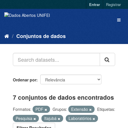
Entrar
Registrar
Conjuntos de dados
Ordenar por
7 conjuntos de dados encontrados
Formatos:
PDF
Grupos:
Extensão
Etiquetas:
Pesquisa
Itajubá
Laboratórios
Filtrar Resultados