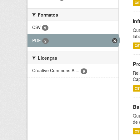
CS
Formatos
Inf
CSV
9
Qua
lab
PDF
2
CS
Licenças
Pr
Creative Commons At...
9
Rel
Cap
CS
Ba
Qua
de 
CS