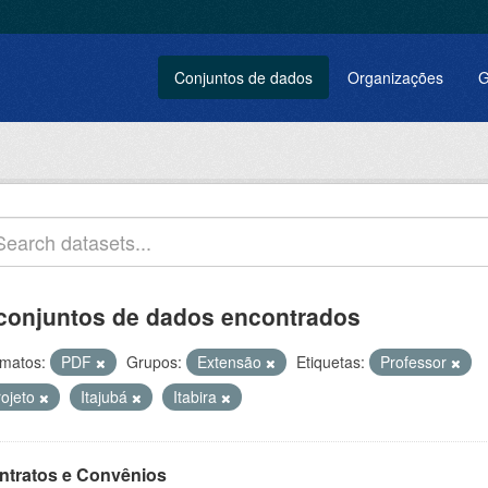
Conjuntos de dados
Organizações
G
conjuntos de dados encontrados
matos:
PDF
Grupos:
Extensão
Etiquetas:
Professor
rojeto
Itajubá
Itabira
ntratos e Convênios