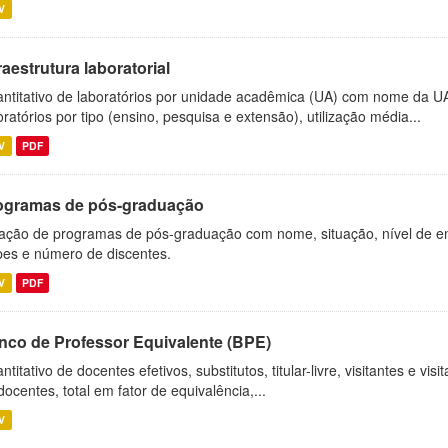
V
raestrutura laboratorial
ntitativo de laboratórios por unidade acadêmica (UA) com nome da U
oratórios por tipo (ensino, pesquisa e extensão), utilização média...
V
PDF
ogramas de pós-graduação
ação de programas de pós-graduação com nome, situação, nível de ens
es e número de discentes.
V
PDF
nco de Professor Equivalente (BPE)
ntitativo de docentes efetivos, substitutos, titular-livre, visitantes e vi
docentes, total em fator de equivalência,...
V