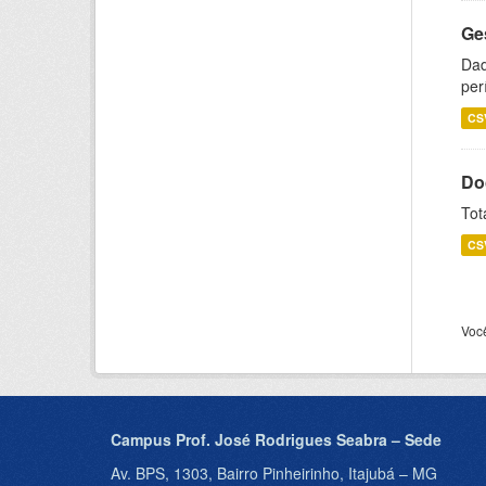
Ge
Dad
per
CS
Do
Tot
CS
Voc
Campus Prof. José Rodrigues Seabra – Sede
Av. BPS, 1303, Bairro Pinheirinho, Itajubá – MG