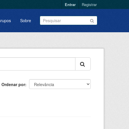
Entrar
Registrar
rupos
Sobre
Ordenar por