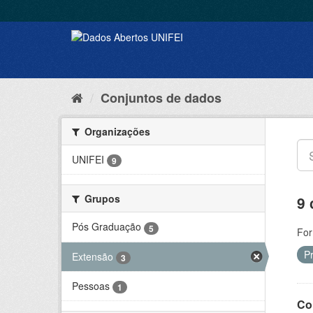
Conjuntos de dados
Organizações
UNIFEI
9
Grupos
9 
Pós Graduação
5
For
P
Extensão
3
Pessoas
1
Co