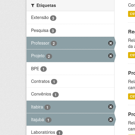
Con
Etiquetas
CS
Extensão
3
Pesquisa
3
Re
Rel
Professor
2
da 
Projeto
CS
2
BPE
1
Pr
Contratos
Rel
1
cam
Convênios
1
CS
Itabira
1
Pr
Itajubá
1
Rel
cam
Laboratórios
1