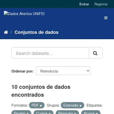
Entrar
Registrar
Conjuntos de dados
Ordenar por
10 conjuntos de dados
encontrados
Formatos:
PDF
Grupos:
Extensão
Etiquetas:
Projeto
Cursos
Pesquisa
Alunos