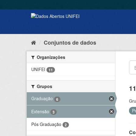
Conjuntos de dados
Organizações
UNIFEI
11
Grupos
11
Graduação
6
Gru
P
Extensão
3
Pós Graduação
2
Co