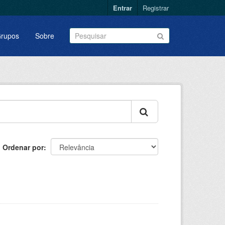
Entrar
Registrar
rupos
Sobre
Ordenar por