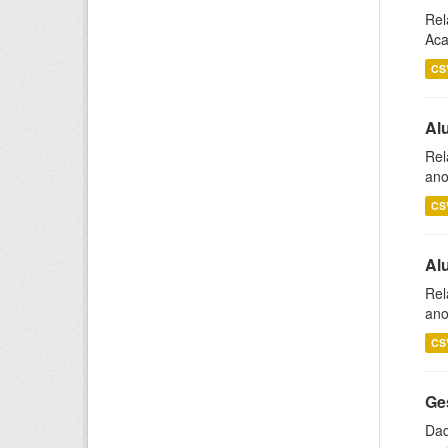
Rel
Aca
CS
Al
Rel
ano
CS
Al
Rel
ano
CS
Ge
Dad