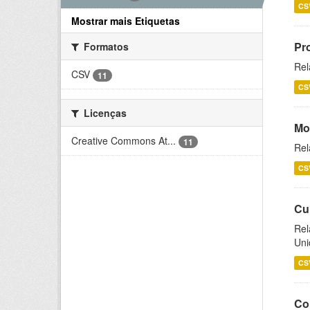
CS
Mostrar mais Etiquetas
Pr
Formatos
Rel
CSV
11
CS
Licenças
Mo
Creative Commons At...
11
Rel
CS
Cu
Rel
Uni
CS
Co