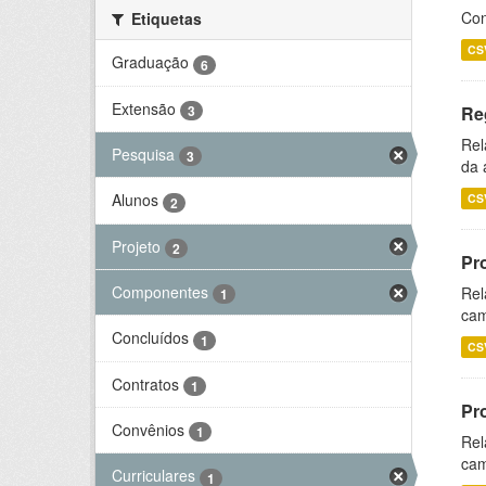
Con
Etiquetas
CS
Graduação
6
Extensão
3
Re
Rel
Pesquisa
3
da 
Alunos
CS
2
Projeto
2
Pr
Componentes
Rel
1
cam
Concluídos
1
CS
Contratos
1
Pr
Convênios
1
Rel
cam
Curriculares
1