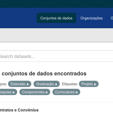
Conjuntos de dados
Organizações
G
 conjuntos de dados encontrados
pos:
Extensão
Graduação
Etiquetas:
Projeto
esquisa
Componentes
Curriculares
ntratos e Convênios