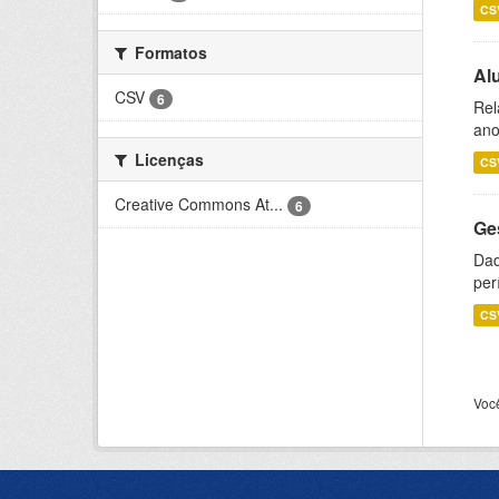
CS
Formatos
Al
CSV
6
Rel
ano
Licenças
CS
Creative Commons At...
6
Ge
Dad
per
CS
Voc