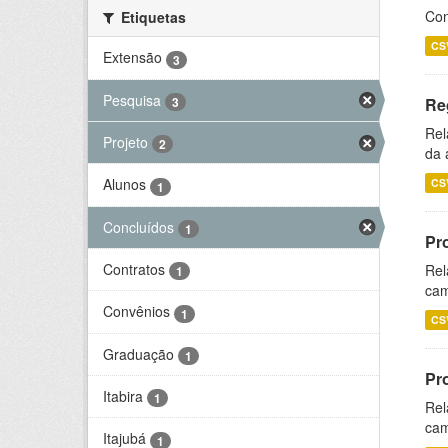
Con
Etiquetas
CS
Extensão
3
Pesquisa
3
Re
Rel
Projeto
2
da 
Alunos
CS
1
Concluídos
1
Pr
Contratos
Rel
1
cam
Convênios
1
CS
Graduação
1
Pr
Itabira
1
Rel
cam
Itajubá
1