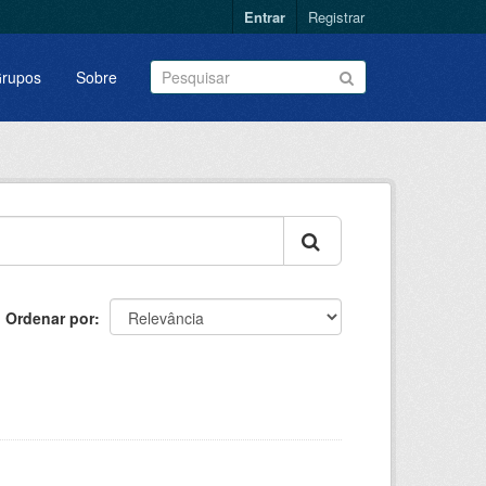
Entrar
Registrar
rupos
Sobre
Ordenar por