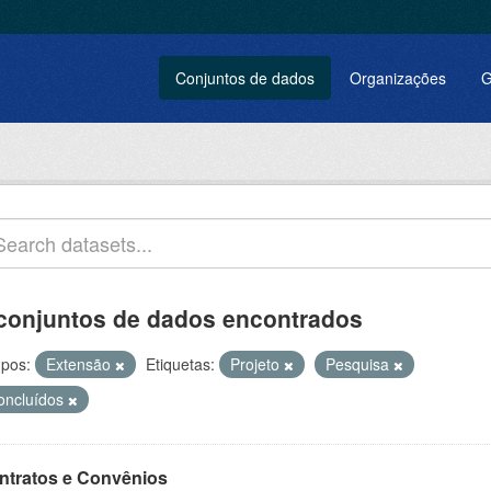
Conjuntos de dados
Organizações
G
conjuntos de dados encontrados
pos:
Extensão
Etiquetas:
Projeto
Pesquisa
oncluídos
ntratos e Convênios