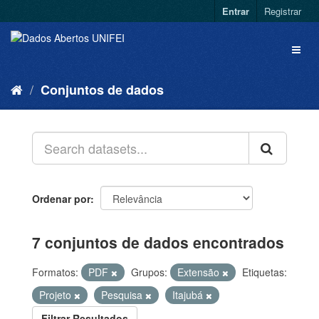
Entrar
Registrar
Conjuntos de dados
Ordenar por
7 conjuntos de dados encontrados
Formatos:
PDF
Grupos:
Extensão
Etiquetas:
Projeto
Pesquisa
Itajubá
Filtrar Resultados