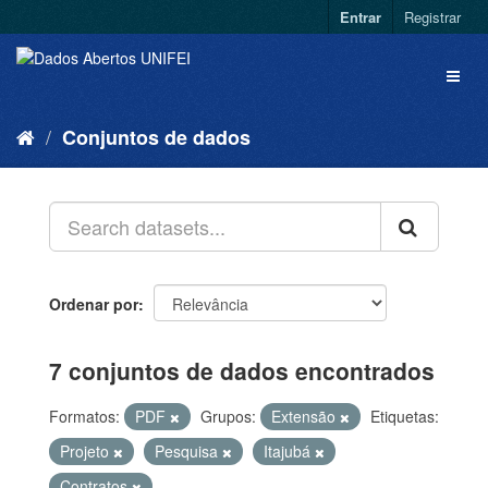
Entrar
Registrar
Conjuntos de dados
Ordenar por
7 conjuntos de dados encontrados
Formatos:
PDF
Grupos:
Extensão
Etiquetas:
Projeto
Pesquisa
Itajubá
Contratos