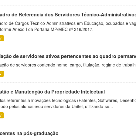
adro de Referência dos Servidores Técnico-Administrati
dro de Cargos Técnico-Administrativos em Educação, ocupados e vagos 
forme Anexo I da Portaria MP/MEC nº 316/2017.
V
lação de servidores ativos pertencentes ao quadro permane
ação de servidores contendo nome, cargo, titulação, regime de trabal
V
stão e Manutenção da Propriedade Intelectual
os referentes a inovações tecnológicas (Patentes, Softwares, Desenho
íodo pelos alunos e/ou servidores da Unifei, utilizando-se...
V
centes na pós-graduação