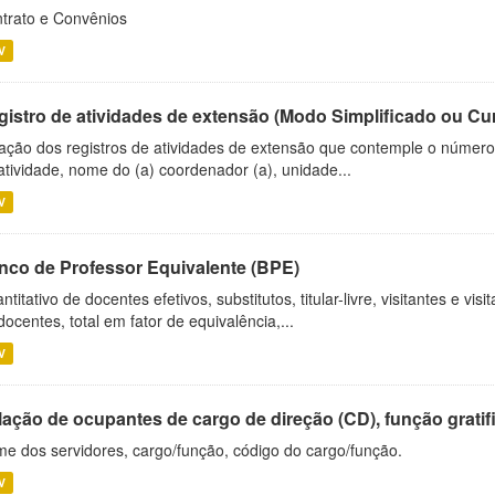
trato e Convênios
V
gistro de atividades de extensão (Modo Simplificado ou Cu
ação dos registros de atividades de extensão que contemple o número d
atividade, nome do (a) coordenador (a), unidade...
V
nco de Professor Equivalente (BPE)
ntitativo de docentes efetivos, substitutos, titular-livre, visitantes e vi
docentes, total em fator de equivalência,...
V
ação de ocupantes de cargo de direção (CD), função gratifi
e dos servidores, cargo/função, código do cargo/função.
V