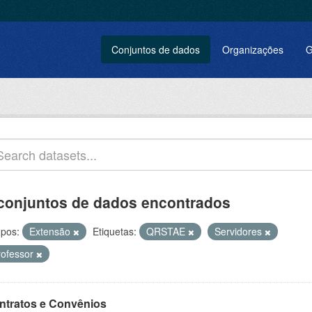
Conjuntos de dados
Organizações
G
conjuntos de dados encontrados
pos:
Extensão
Etiquetas:
QRSTAE
Servidores
rofessor
ntratos e Convênios