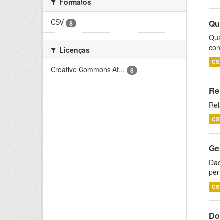
Formatos
CSV
Qu
8
Qua
con
Licenças
CS
Creative Commons At...
8
Re
Rel
CS
Ge
Dad
per
CS
Do