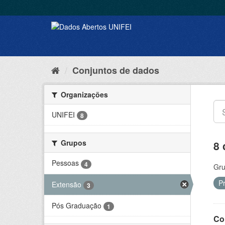
Conjuntos de dados
Organizações
UNIFEI
8
Grupos
8 
Pessoas
4
Gru
P
Extensão
3
Pós Graduação
1
Co