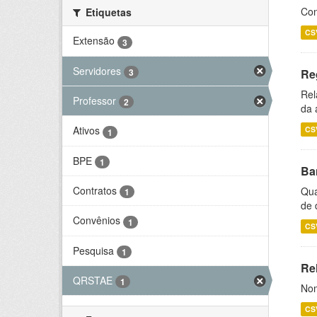
Con
Etiquetas
CS
Extensão
3
Servidores
3
Re
Rel
Professor
2
da 
Ativos
CS
1
BPE
1
Ba
Contratos
Qua
1
de 
Convênios
1
CS
Pesquisa
1
Rel
QRSTAE
1
Nom
CS