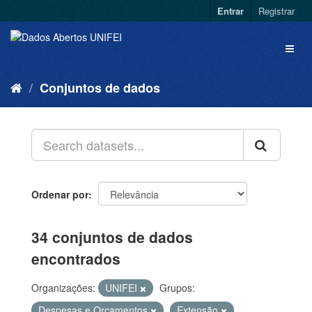
Entrar
Registrar
Conjuntos de dados
Ordenar por
34 conjuntos de dados
encontrados
Organizações:
UNIFEI
Grupos:
Despesas e Orçamentos
Extensão