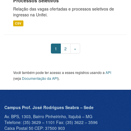
Processos Seletivos
Relação das vagas ofertadas e processos seletivos de
ingresso na Unifei.
CSV
1
2
»
Você também pode ter acesso a esses registros usando a
API
(veja
Documentação da API
).
Campus Prof. José Rodrigues Seabra – Sede
Av. BPS, 1303, Bairro Pinheirinho, Itajubá – MG
Telefone: (35) 3629 – 1101 Fax: (35) 3622 – 3596
Caixa Postal 50 CEP: 37500 903