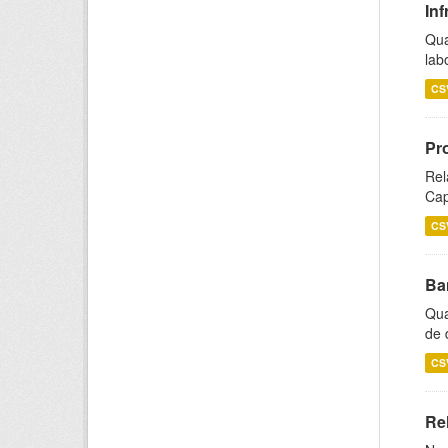
Inf
Qua
lab
CS
Pr
Rel
Cap
CS
Ba
Qua
de 
CS
Rel