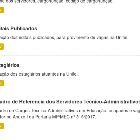
e dos servidores, cargo/função, código do cargo/função.
V
itais Publicados
ação dos editais publicados, para provimento de vagas na Unifei.
V
tagiários
ação dos estagiários atuantes na Unifei.
V
adro de Referência dos Servidores Técnico-Administrati
dro de Cargos Técnico-Administrativos em Educação, ocupados e vagos 
forme Anexo I da Portaria MP/MEC nº 316/2017.
V