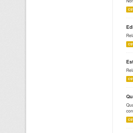
Nom
CS
Ed
Rel
CS
Es
Rel
CS
Qu
Qua
con
CS