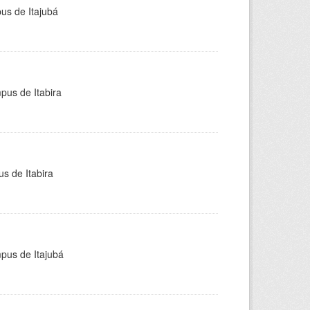
pus de Itajubá
pus de Itabira
s de Itabira
mpus de Itajubá