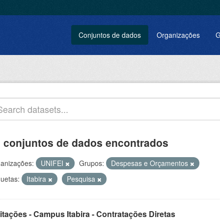
Conjuntos de dados
Organizações
G
 conjuntos de dados encontrados
anizações:
UNIFEI
Grupos:
Despesas e Orçamentos
quetas:
Itabira
Pesquisa
itações - Campus Itabira - Contratações Diretas