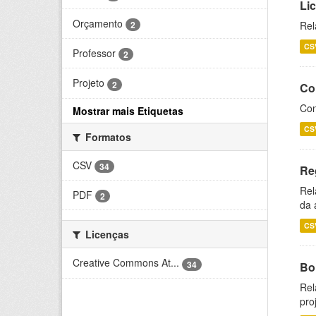
Li
Orçamento
2
Rel
CS
Professor
2
Projeto
2
Co
Con
Mostrar mais Etiquetas
CS
Formatos
CSV
34
Re
Rel
PDF
2
da 
CS
Licenças
Creative Commons At...
34
Bol
Rel
pro