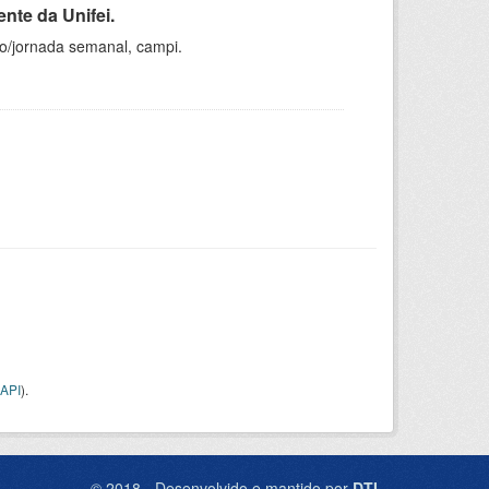
nte da Unifei.
ho/jornada semanal, campi.
API
).
© 2018 - Desenvolvido e mantido por
DTI