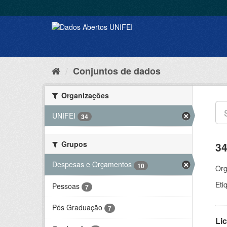
Conjuntos de dados
Organizações
UNIFEI
34
Grupos
34
Despesas e Orçamentos
10
Org
Eti
Pessoas
7
Pós Graduação
7
Lic