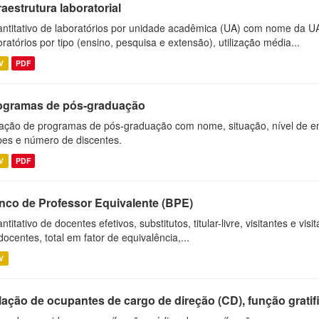
raestrutura laboratorial
ntitativo de laboratórios por unidade acadêmica (UA) com nome da U
oratórios por tipo (ensino, pesquisa e extensão), utilização média...
V
PDF
ogramas de pós-graduação
ação de programas de pós-graduação com nome, situação, nível de ens
es e número de discentes.
V
PDF
nco de Professor Equivalente (BPE)
ntitativo de docentes efetivos, substitutos, titular-livre, visitantes e vi
docentes, total em fator de equivalência,...
V
ação de ocupantes de cargo de direção (CD), função gratifi