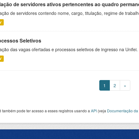
lação de servidores ativos pertencentes ao quadro permane
ação de servidores contendo nome, cargo, titulação, regime de trabal
V
ocessos Seletivos
ação das vagas ofertadas e processos seletivos de ingresso na Unifei.
V
1
2
»
ê também pode ter acesso a esses registros usando a
API
(veja
Documentação da 