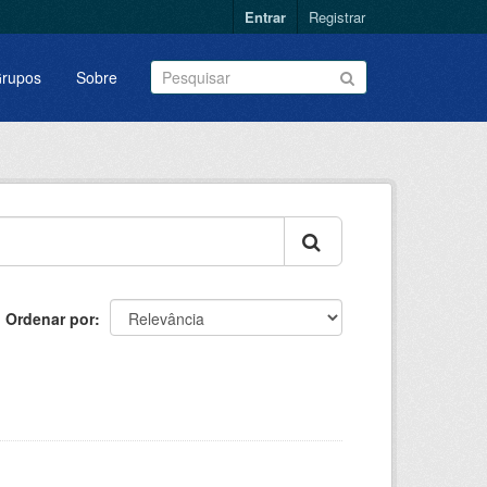
Entrar
Registrar
rupos
Sobre
Ordenar por