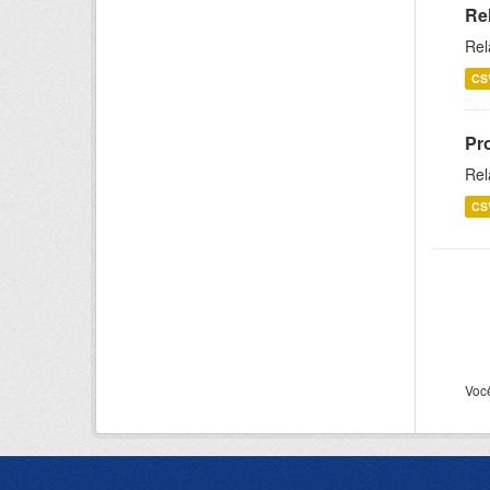
Re
Rel
CS
Pr
Rel
CS
Voc