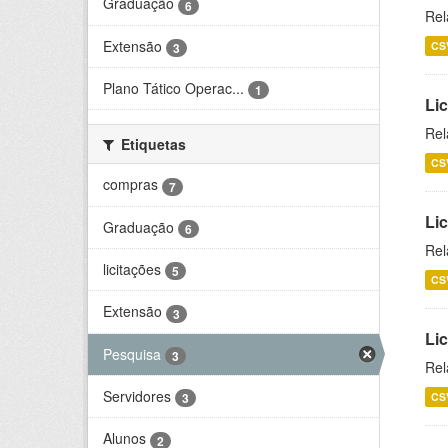
Graduação
6
Rel
Extensão
CS
3
Plano Tático Operac...
1
Lic
Rel
Etiquetas
CS
compras
7
Lic
Graduação
6
Rel
licitações
5
CS
Extensão
3
Li
Pesquisa
3
Rel
Servidores
CS
3
Alunos
2