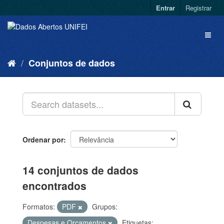
Entrar
Registrar
Conjuntos de dados
Ordenar por
14 conjuntos de dados
encontrados
Formatos:
PDF
Grupos:
Despesas e Orçamentos
Etiquetas: