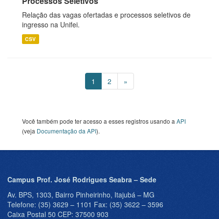
Processos Seletivos
Relação das vagas ofertadas e processos seletivos de
ingresso na Unifei.
CSV
1
2
»
Você também pode ter acesso a esses registros usando a
API
(veja
Documentação da API
).
Campus Prof. José Rodrigues Seabra – Sede
Av. BPS, 1303, Bairro Pinheirinho, Itajubá – MG
Telefone: (35) 3629 – 1101 Fax: (35) 3622 – 3596
Caixa Postal 50 CEP: 37500 903