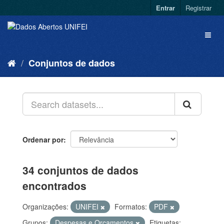
Entrar
Registrar
Conjuntos de dados
Ordenar por
34 conjuntos de dados
encontrados
Organizações:
UNIFEI
Formatos:
PDF
Grupos:
Despesas e Orçamentos
Etiquetas: