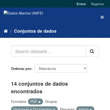
Entrar
Registrar
Conjuntos de dados
Ordenar por
14 conjuntos de dados
encontrados
Formatos:
PDF
Grupos:
Despesas e Orçamentos
Etiquetas:
Itabira