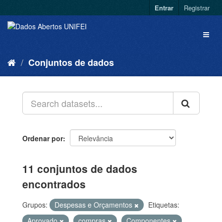
Entrar
Registrar
Conjuntos de dados
Ordenar por
11 conjuntos de dados
encontrados
Grupos:
Despesas e Orçamentos
Etiquetas:
Aprovado
compras
Componentes