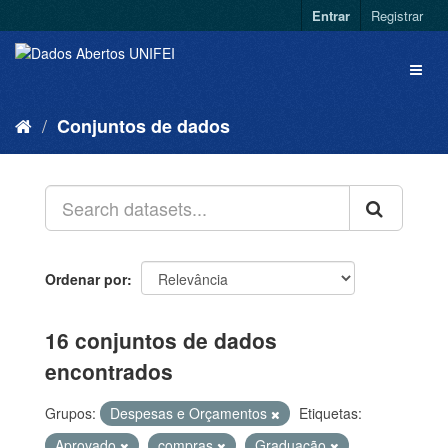
Entrar
Registrar
Conjuntos de dados
Ordenar por
16 conjuntos de dados
encontrados
Grupos:
Despesas e Orçamentos
Etiquetas:
Aprovado
compras
Graduação