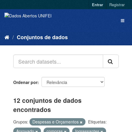
Entrar
Registrar
Conjuntos de dados
Ordenar por
12 conjuntos de dados
encontrados
Grupos:
Despesas e Orçamentos
Etiquetas:
Aprovado
compras
Ingressantes