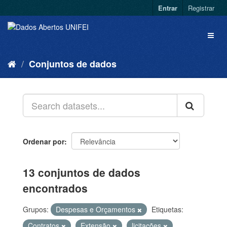
Entrar
Registrar
Conjuntos de dados
Ordenar por
13 conjuntos de dados
encontrados
Grupos:
Despesas e Orçamentos
Etiquetas:
Contratos
Extensão
licitações