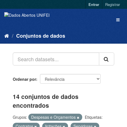
Entrar
Registrar
Conjuntos de dados
Ordenar por
14 conjuntos de dados
encontrados
Grupos:
Despesas e Orçamentos
Etiquetas:
Contratos
licitações
Servidores