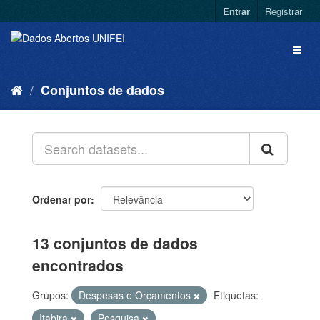
Entrar
Registrar
Conjuntos de dados
Ordenar por
13 conjuntos de dados
encontrados
Grupos:
Despesas e Orçamentos
Etiquetas:
Itabira
Pesquisa