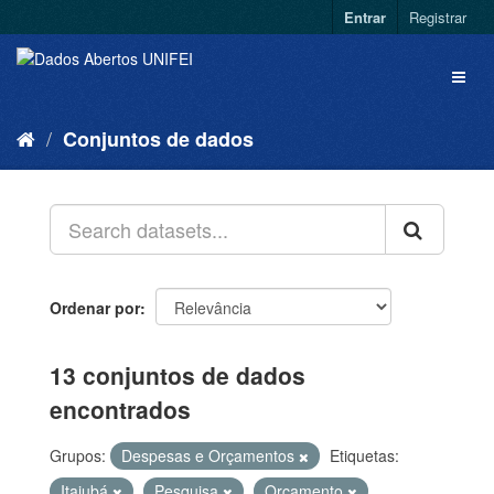
Entrar
Registrar
Conjuntos de dados
Ordenar por
13 conjuntos de dados
encontrados
Grupos:
Despesas e Orçamentos
Etiquetas:
Itajubá
Pesquisa
Orçamento