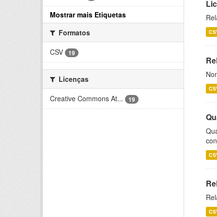
Li
Mostrar mais Etiquetas
Rel
Formatos
CS
CSV
19
Rel
Nom
Licenças
CS
Creative Commons At...
19
Qu
Qua
con
CS
Re
Rel
CS