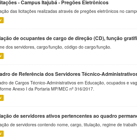
citações - Campus Itajubá - Pregões Eletrônicos
ação das licitações realizadas através de pregões eletrônicos no camp
V
ação de ocupantes de cargo de direção (CD), função gratifi
e dos servidores, cargo/função, código do cargo/função.
V
adro de Referência dos Servidores Técnico-Administrati
dro de Cargos Técnico-Administrativos em Educação, ocupados e vagos 
forme Anexo I da Portaria MP/MEC nº 316/2017.
V
lação de servidores ativos pertencentes ao quadro permane
ação de servidores contendo nome, cargo, titulação, regime de trabal
V