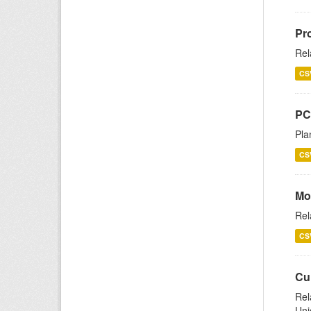
Pr
Rel
CS
PC
Pla
CS
Mo
Rel
CS
Cu
Rel
Uni