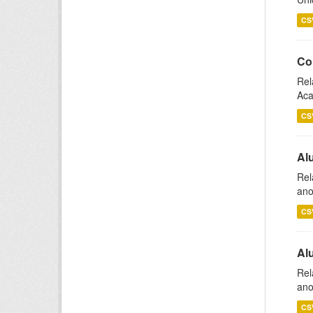
CS
Co
Rel
Aca
CS
Al
Rel
ano
CS
Al
Rel
ano
CS