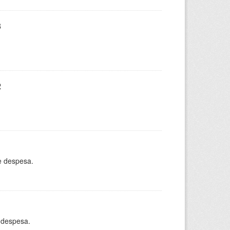
3
2
e despesa.
 despesa.