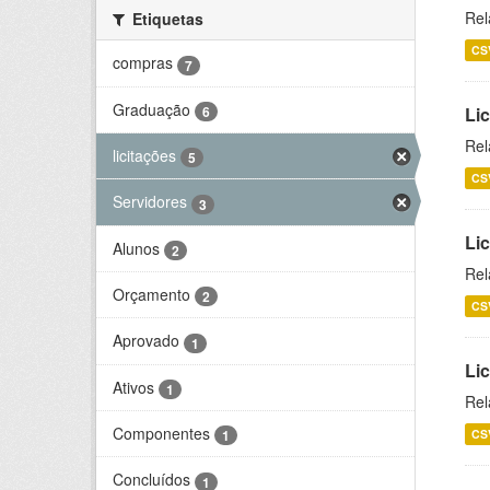
Rel
Etiquetas
CS
compras
7
Graduação
6
Lic
Rel
licitações
5
CS
Servidores
3
Lic
Alunos
2
Rel
Orçamento
2
CS
Aprovado
1
Li
Ativos
1
Rel
Componentes
CS
1
Concluídos
1