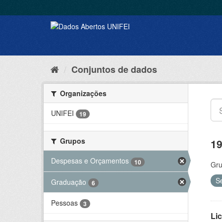
Conjuntos de dados
Organizações
UNIFEI
19
Grupos
19
Despesas e Orçamentos
10
Gru
S
Graduação
6
Pessoas
3
Lic