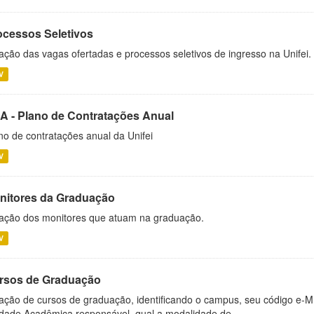
ocessos Seletivos
ação das vagas ofertadas e processos seletivos de ingresso na Unifei.
V
A - Plano de Contratações Anual
no de contratações anual da Unifei
V
nitores da Graduação
ação dos monitores que atuam na graduação.
V
rsos de Graduação
ação de cursos de graduação, identificando o campus, seu código e-M
dade Acadêmica responsável, qual a modalidade de...