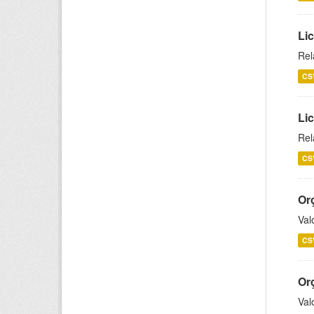
Lic
Rel
CS
Lic
Rel
CS
Or
Val
CS
Or
Val