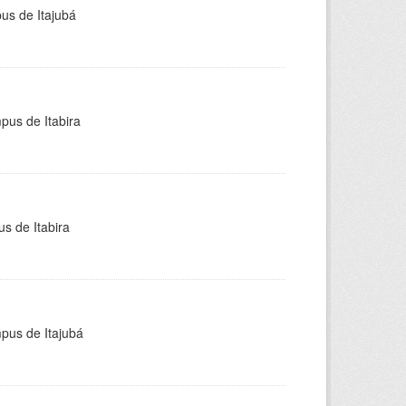
pus de Itajubá
pus de Itabira
s de Itabira
mpus de Itajubá