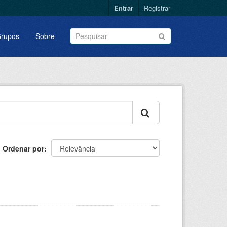
Entrar
Registrar
rupos
Sobre
Ordenar por