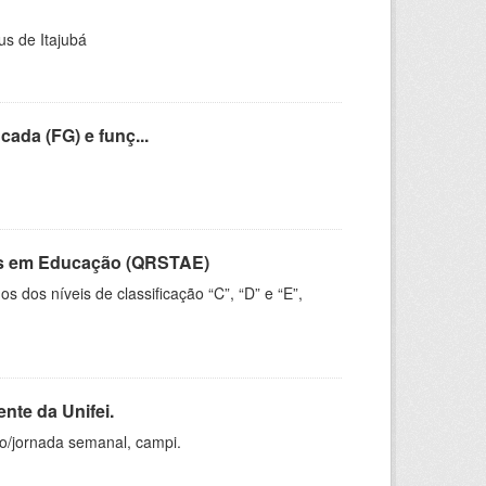
us de Itajubá
cada (FG) e funç...
vos em Educação (QRSTAE)
dos níveis de classificação “C”, “D” e “E”,
nte da Unifei.
ho/jornada semanal, campi.