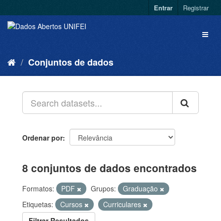
Entrar
Registrar
Conjuntos de dados
Ordenar por
8 conjuntos de dados encontrados
Formatos:
PDF
Grupos:
Graduação
Etiquetas:
Cursos
Curriculares
Filtrar Resultados