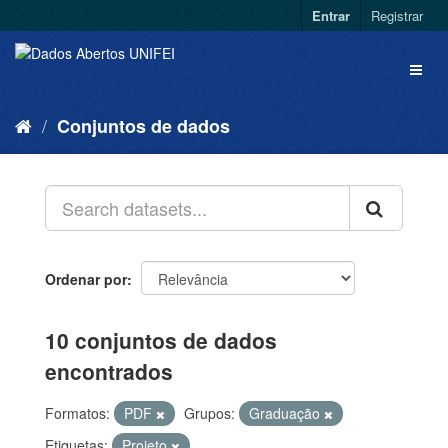
Entrar
Registrar
Conjuntos de dados
Ordenar por
10 conjuntos de dados
encontrados
Formatos:
PDF
Grupos:
Graduação
Etiquetas:
Projeto