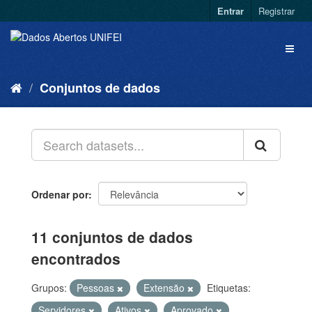
Entrar
Registrar
Conjuntos de dados
Ordenar por
11 conjuntos de dados
encontrados
Grupos:
Pessoas
Extensão
Etiquetas:
Servidores
Ativos
Aprovado