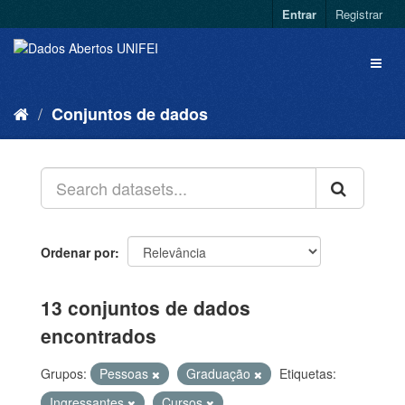
Entrar
Registrar
Conjuntos de dados
Ordenar por
13 conjuntos de dados
encontrados
Grupos:
Pessoas
Graduação
Etiquetas:
Ingressantes
Cursos